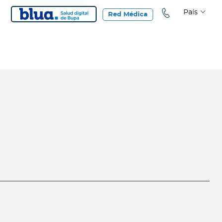
País
Red Médica