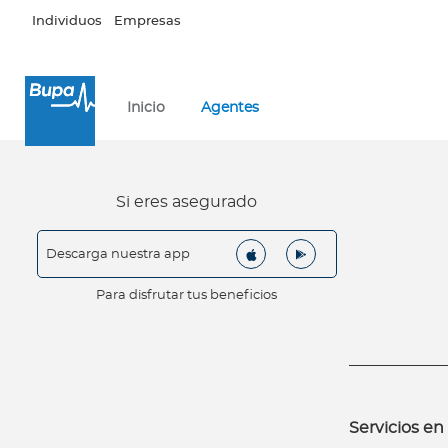
Pasar al contenido principal
Individuos
Empresas
×
Inicio
Agentes
Ingresar a Mi Bupa
Para Clientes
Para Agentes
Si eres asegurado
Descarga nuestra app
Para disfrutar tus beneficios
Red de Salud
Contáctanos
Servicios en 