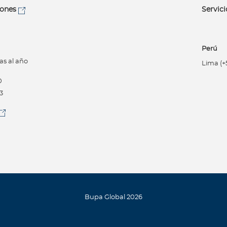
iones
Servici
Perú
as al año
Lima (+5
0
3
Bupa Global 2026