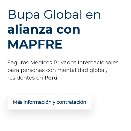
e
s
Bupa Global en
a
s
alianza con
MAPFRE
Ingresar a Mi Bupa
Para Clientes
Seguros Médicos Privados Internacionales
Para Agentes
para personas con mentalidad global,
residentes en
Perú
.
Más información y contratación
Red de Salud
Contáctanos