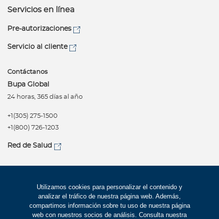
Servicios en línea
Pre-autorizaciones
Servicio al cliente
Contáctanos
Bupa Global
24 horas, 365 días al año
+1(305) 275-1500
+1(800) 726-1203
Red de Salud
Síguenos
Política de privacidad
Utilizamos cookies para personalizar el contenido y
analizar el tráfico de nuestra página web. Además,
Términos de uso
compartimos información sobre tu uso de nuestra página
Accesibilidad
web con nuestros socios de análisis. Consulta nuestra