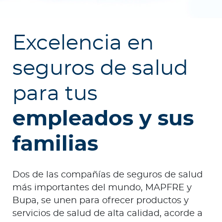
e
s
a
Excelencia en
s
seguros de salud
Ingresar a Mi Bupa
para tus
Para Clientes
empleados y sus
Para Agentes
familias
Dos de las compañías de seguros de salud
Red de Salud
más importantes del mundo, MAPFRE y
Bupa, se unen para ofrecer productos y
Contáctanos
servicios de salud de alta calidad, acorde a