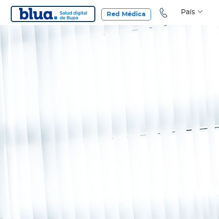
País
Red Médica