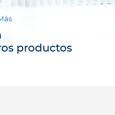
Más
a
ros productos