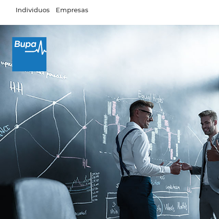
Pasar al contenido principal
Individuos
Empresas
×
Ingresar a Mi Bupa
Para Clientes
Para Agentes
Red de Salud
Contáctanos