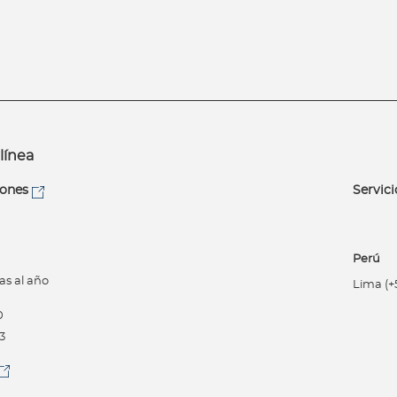
línea
iones
Servici
Perú
as al año
Lima (+5
0
3