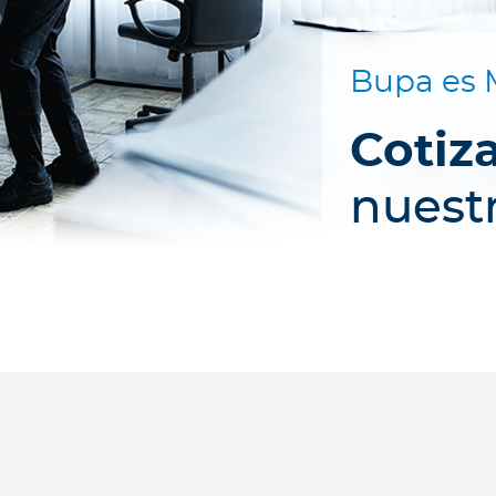
Bupa es 
Cotiz
nuest