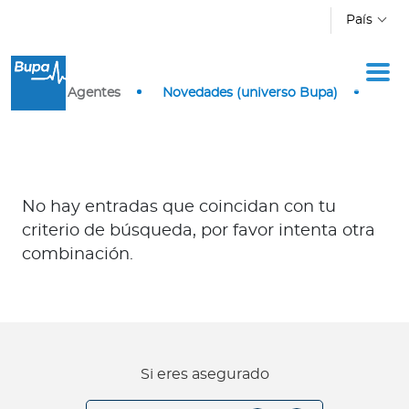
Pasar al contenido principal
País
Inicio
Agentes
Novedades (universo Bupa)
Ingresar a Mi Bupa
Para Clientes
Para Agentes
No hay entradas que coincidan con tu
criterio de búsqueda, por favor intenta otra
combinación.
Red de Salud
Contáctanos
Si eres asegurado