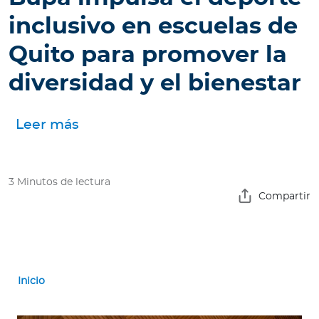
e
inclusivo en escuelas de
s
a
Quito para promover la
s
diversidad y el bienestar
Ingresar a Mi Bupa
Leer más
Para Clientes
Para Agentes
3 Minutos de lectura
Compartir
Red de Salud
Inicio
Contáctanos