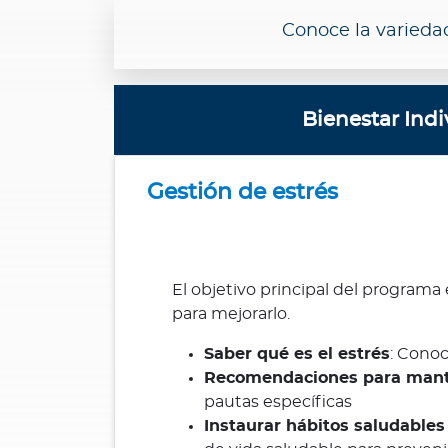
n
Conoce la varieda
i
ó
n
M
Bienestar Indi
é
d
i
Gestión de estrés
c
a
N
o
El objetivo principal del programa
t
para mejorarlo.
i
Saber qué es el estrés
: Conoc
c
Recomendaciones para manten
i
pautas específicas
a
Instaurar hábitos saludables
s