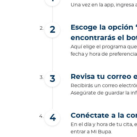
Una vez en la app, ingresa
One Health
¿
Q
Escoge la opción 
u
encontrarás el bo
é
e
Aquí elige el programa que 
s
fecha y hora de preferencia
O
n
e
Revisa tu correo e
H
Recibirás un correo electró
e
Asegúrate de guardar la in
a
l
t
Conéctate a la co
h
En el día y hora de tu cita,
?
entrar a Mi Bupa.
K