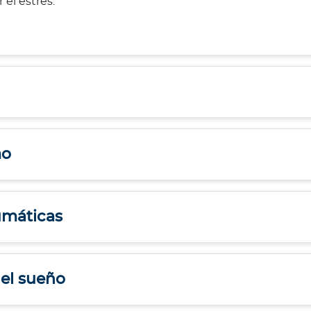
 el estrés.
mo
umáticas
del sueño