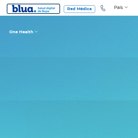
País
Red Médica
One Health