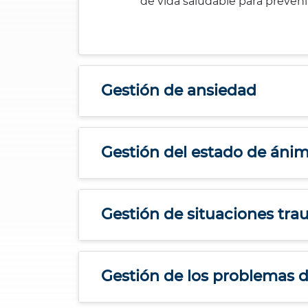
de vida saludable para prevenir
Bienestar Bupa
V
i
d
Gestión de ansiedad
a
s
m
Gestión del estado de áni
á
s
s
a
Gestión de situaciones tra
l
u
d
a
Gestión de los problemas 
b
l