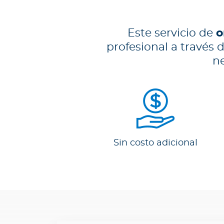
n
e
s
Este servicio de
o
s
profesional a través
o
ne
m
o
s
?
S
e
g
Sin costo adicional
u
n
d
a
O
p
i