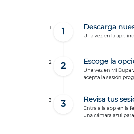
i
t
s
d
Descarga nues
e
Una vez en la app in
s
i
e
Escoge la opci
m
b
Una vez en Mi Bupa ve
r
acepta la sesión pro
a
A
Revisa tus ses
l
i
Entra a la app en la f
a
una cámara azul para 
n
z