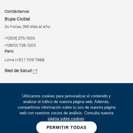
Contáctanos
Bupa Global
24 horas, 365 días al año
+1(305) 275-1500
+1(800) 726-1203
Perú
Lima (+51) 1 709 7988,
Red de Salud
Síguenos
Política de privacidad
Utilizamos cookies para personalizar el contenido y
analizar el tráfico de nuestra página web. Además,
Términos de uso
compartimos información sobre tu uso de nuestra página
Accesibilidad
web con nuestros socios de análisis. Consulta nuestra
página sobre cookies
.
Mapa del Sitio
PERMITIR TODAS
Trabaje con Bupa