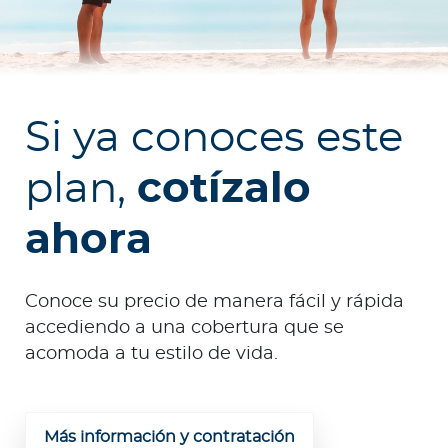
e
s
a
s
Si ya conoces este
Ingresar a Mi Bupa
plan,
cotízalo
Para Clientes
Para Agentes
ahora
Conoce su precio de manera fácil y rápida
accediendo a una cobertura que se
acomoda a tu estilo de vida.
Red de Salud
Contáctanos
Más información y contratación