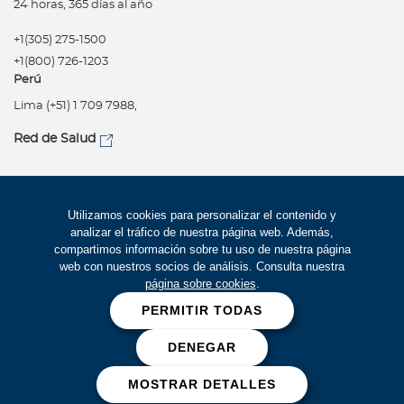
24 horas, 365 días al año
+1(305) 275-1500
+1(800) 726-1203
Perú
Lima (+51) 1 709 7988,
Red de Salud
Síguenos
Política de privacidad
Utilizamos cookies para personalizar el contenido y
analizar el tráfico de nuestra página web. Además,
Términos de uso
compartimos información sobre tu uso de nuestra página
Accesibilidad
web con nuestros socios de análisis. Consulta nuestra
página sobre cookies
.
Mapa del Sitio
PERMITIR TODAS
Trabaje con Bupa
DENEGAR
Cookies
MOSTRAR DETALLES
Bupa Global 2026