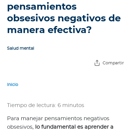
e
pensamientos
s
obsesivos negativos de
a
s
manera efectiva?
Ingresar a Mi Bupa
Salud mental
Para Clientes
Compartir
Para Agentes
Inicio
Tiempo de lectura: 6 minutos
Red de Salud
Para manejar pensamientos negativos
Contáctanos
obsesivos,
lo fundamental es aprender a