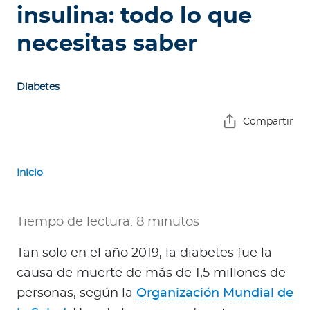
e
insulina: todo lo que
s
necesitas saber
a
s
Diabetes
Ingresar a Mi Bupa
Compartir
Para Clientes
Para Agentes
Inicio
Tiempo de lectura: 8 minutos
Red de Salud
Tan solo en el año 2019, la diabetes fue la
causa de muerte de más de 1,5 millones de
Contáctanos
personas, según la
Organización Mundial de