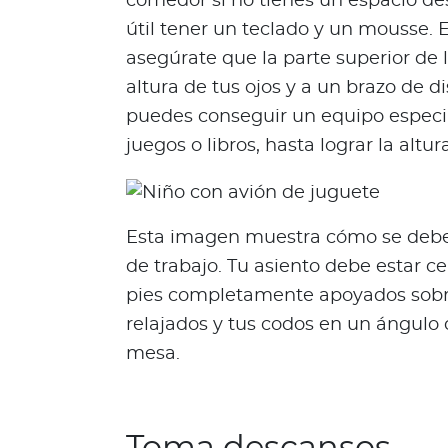
comedor si no tienes un espacio de
Bienestar Bupa
útil tener un teclado y un mousse. 
asegúrate que la parte superior de l
V
altura de tus ojos y a un brazo de dis
i
puedes conseguir un equipo especia
d
juegos o libros, hasta lograr la altu
a
s
m
á
Esta imagen muestra cómo se debe v
s
de trabajo. Tu asiento debe estar ce
s
pies completamente apoyados sobr
a
l
relajados y tus codos en un ángulo
u
mesa.
d
a
b
l