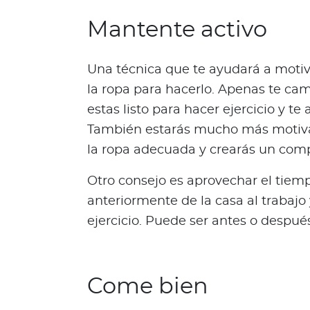
i
Mantente activo
t
s
d
Una técnica que te ayudará a motiva
e
la ropa para hacerlo. Apenas te ca
s
estas listo para hacer ejercicio y te
i
e
También estarás mucho más motiva
m
la ropa adecuada y crearás un com
b
r
Otro consejo es aprovechar el tiemp
a
anteriormente de la casa al trabajo
A
ejercicio. Puede ser antes o después
l
i
a
n
Come bien
z