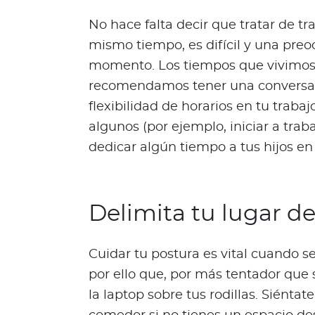
n
No hace falta decir que tratar de trab
i
mismo tiempo, es difícil y una pre
ó
n
momento. Los tiempos que vivimos 
M
recomendamos tener una conversaci
é
flexibilidad de horarios en tu traba
d
algunos (por ejemplo, iniciar a trab
i
dedicar algún tiempo a tus hijos en
c
a
N
o
Delimita tu lugar de
t
i
c
Cuidar tu postura es vital cuando s
i
por ello que, por más tentador que s
a
la laptop sobre tus rodillas. Siéntat
s