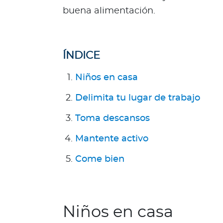
n
buena alimentación.
e
s
s
o
ÍNDICE
m
o
Niños en casa
s
Delimita tu lugar de trabajo
?
S
Toma descansos
e
g
Mantente activo
u
Come bien
n
d
a
O
Niños en casa
p
i