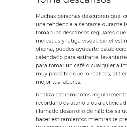
Toma descansos
e
s
Muchas personas descubren que, cu
N
una tendencia a sentarse durante l
o
toman los descansos regulares que 
t
a
molestias y fatiga visual. Sin el es
s
oficina, puedes ayudarte estableci
d
calendario para estirarte, levantar
e
para tomar un café o cualquier alime
b
muy probable que lo realices, al t
i
e
mejor tus labores.
n
e
Realiza estiramientos regularmente 
s
recordarlo es atarlo a otra activida
t
(llamado desarrollo de hábitos salu
a
hacer estiramientos mientras te pre
r