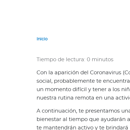
e
r
n
a
c
i
Inicio
o
n
a
Tiempo de lectura: 0 minutos
l
e
Con la aparición del Coronavirus (C
s
social, probablemente te encuentra
Acerca de Bupa
un momento difícil y tener a los ni
nuestra rutina remota en una activ
¿
Q
A continuación, te presentamos una
u
i
bienestar al tiempo que ayudarán a 
é
te mantendrán activo y te brindar