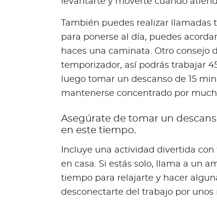
levantarte y moverte cuando atien
One Health
También puedes realizar llamadas te
¿
Q
para ponerse al día, puedes acordar
u
haces una caminata. Otro consejo d
é
temporizador, así podrás trabajar 4
e
luego tomar un descanso de 15 minu
s
mantenerse concentrado por mucha
O
n
Asegúrate de tomar un descanso
e
en este tiempo.
H
e
Incluye una actividad divertida con 
a
en casa. Si estás solo, llama a un a
l
t
tiempo para relajarte y hacer algun
h
desconectarte del trabajo por uno
?
K