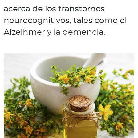
e
acerca de los transtornos
s
a
neurocognitivos, tales como el
s
Alzeihmer y la demencia.
Ingresar a Mi Bupa
Para Clientes
Para Agentes
Red de Salud
Contáctanos