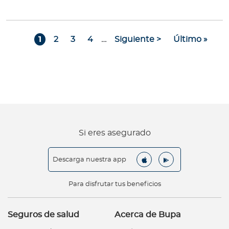
Paginación
Page
Page
Page
Page
Siguiente página
Última págin
1
2
3
4
…
Siguiente >
Último »
Si eres asegurado
Descarga nuestra app
Para disfrutar tus beneficios
Seguros de salud
Acerca de Bupa