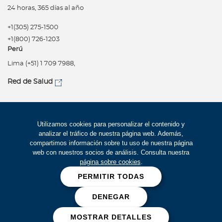
24 horas, 365 días al año
+1(305) 275-1500
+1(800) 726-1203
Perú
Lima (+51) 1 709 7988,
Red de Salud
Síguenos
Política de privacidad
Utilizamos cookies para personalizar el contenido y
analizar el tráfico de nuestra página web. Además,
Términos de uso
compartimos información sobre tu uso de nuestra página
Accesibilidad
web con nuestros socios de análisis. Consulta nuestra
página sobre cookies
.
Mapa del Sitio
PERMITIR TODAS
Trabaje con Bupa
DENEGAR
Cookies
MOSTRAR DETALLES